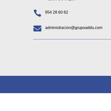

954 28 60 62

administracion@grupoaddu.com