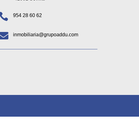

954 28 60 62

inmobiliaria@grupoaddu.com