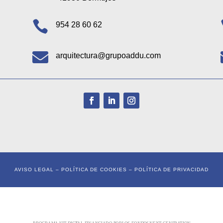

954 28 60 62

arquitectura@grupoaddu.com
AVISO LEGAL
–
POLÍTICA DE COOKIES
–
POLÍTICA DE PRIVACIDAD