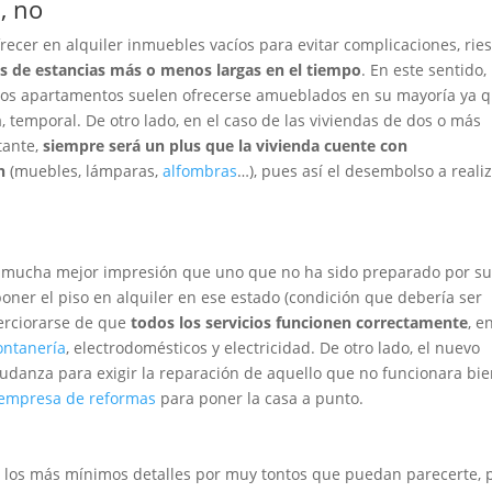
, no
recer en alquiler inmuebles vacíos para evitar complicaciones, rie
s de estancias más o menos largas en el tiempo
. En este sentido, 
eños apartamentos suelen ofrecerse amueblados en su mayoría ya 
a, temporal. De otro lado, en el caso de las viviendas de dos o más
tante,
siempre será un plus que la vivienda cuente con
ón
(muebles, lámparas,
alfombras
…), pues así el desembolso a reali
mucha mejor impresión que uno que no ha sido preparado por s
oner el piso en alquiler en ese estado (condición que debería ser
cerciorarse de que
todos los servicios funcionen correctamente
, e
ontanería
, electrodomésticos y electricidad. De otro lado, el nuevo
mudanza para exigir la reparación de aquello que no funcionara bie
empresa de reformas
para poner la casa a punto.
 los más mínimos detalles por muy tontos que puedan parecerte, 