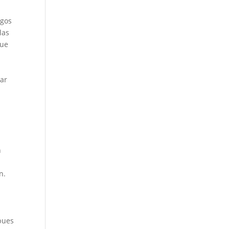
sgos
las
que
zar
u
n
n.
pues