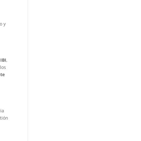
o y
 IBI
,
los
nte
ia
tión