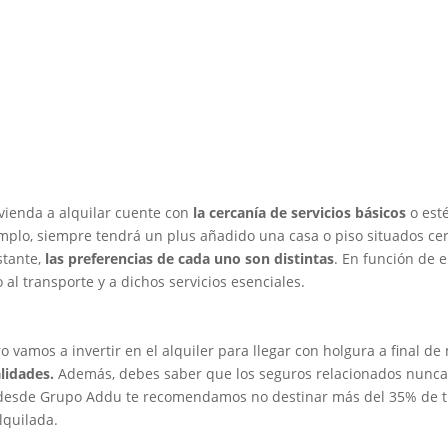
ivienda a alquilar cuente con
la cercanía de servicios básicos
o est
emplo, siempre tendrá un plus añadido una casa o piso situados ce
stante,
las preferencias de cada uno son distintas
. En función de e
o al transporte y a dichos servicios esenciales.
 vamos a invertir en el alquiler para llegar con holgura a final de
lidades.
Además, debes saber que los seguros relacionados nunc
lo, desde Grupo Addu te recomendamos no destinar más del 35% de 
lquilada.