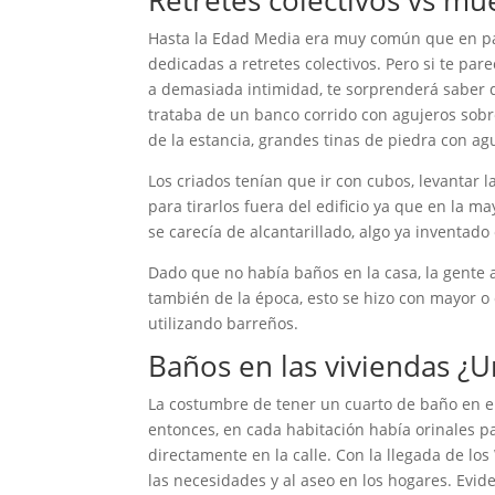
Retretes colectivos vs mu
Hasta la Edad Media era muy común que en pala
dedicadas a retretes colectivos. Pero si te pa
a demasiada intimidad, te sorprenderá saber q
trataba de un banco corrido con agujeros sobr
de la estancia, grandes tinas de piedra con a
Los criados tenían que ir con cubos, levantar 
para tirarlos fuera del edificio ya que en la m
se carecía de alcantarillado, algo ya inventad
Dado que no había baños en la casa, la gente 
también de la época, esto se hizo con mayor o
utilizando barreños.
Baños en las viviendas ¿U
La costumbre de tener un cuarto de baño en el 
entonces, en cada habitación había orinales p
directamente en la calle. Con la llegada de l
las necesidades y al aseo en los hogares. Evi