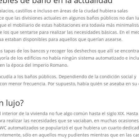
ebles de baño en la actualidad
cios, castillos e incluso en áreas de la ciudad hubiera salas
rece que las divisiones actuales en algunos baños públicos no dan l
ue el mobiliario de estas habitaciones era todavía más minimalist
e los que sentarse para realizar las necesidades básicas. En el me
gua estaban disponibles para aquellos que querían asearse.
las tapas de los bancos y recoger los deshechos que allí se encontr
ayoría de los edificios no había ningún sistema automatizado e incl
o en la época del Imperio Romano.
acudía a los baños públicos. Dependiendo de la condición social y
 con menor frecuencia. Por supuesto, había quién se aseaba en su
n lujo?
interior de la vivienda no fue algo común hasta el siglo XIX. Hasta
ara realizar las necesidades que se vaciaban, en muchas ocasiones
os WC automatizados se popularizó el que hubiera un cuarto dedica
dentemente, sólo en aquellos muy pudientes mientras que en las ca