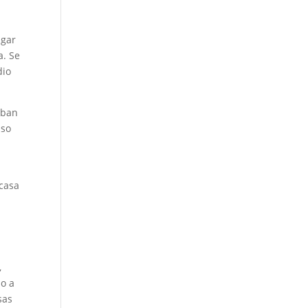
ugar
a. Se
dio
aban
uso
 casa
,
do a
sas