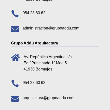

954 28 60 62

administracion@grupoaddu.com
Grupo Addu Arquitectura

Av. República Argentina s/n
Edif.Principado 1° Mod.5
41930 Bormujos

954 28 60 62

arquitectura@grupoaddu.com